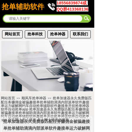
18556839874或
抢单辅助软件
QQ群413368136
网站首页
抢单科技
抢单神器
联系我们
网站首页
顺风车抢单神器
抢单加速器永久免费版匹
>>
>>
配任务赚佣金被骗趣接单抢单辅助滴滴内部派单软件趣接
单运力破解网约车自动抢单辅助软件趣接单开挂抢单神器
软件自动抢单app 抢单加速器永久免费版匹配任务赚佣金
被骗趣接单抢单辅助滴滴内部派单软件趣接单运力破解网
约车自动抢单辅助软件趣接单开挂抢单神器软件自动抢单
app 自己网上怎么接单 个人网上接单做服装
抢单加速器永久免费版匹配任务赚佣金被骗趣接
单抢单辅助滴滴内部派单软件趣接单运力破解网