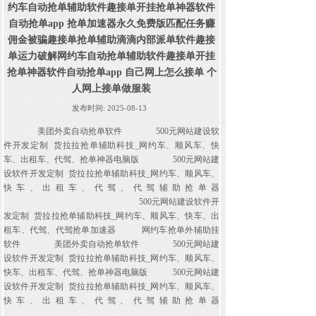
约车自动抢单辅助软件趣接单开挂抢单神器软件
自动抢单app 抢单加速器永久免费版匹配任务赚
佣金被骗趣接单抢单辅助滴滴内部派单软件趣接
单运力破解网约车自动抢单辅助软件趣接单开挂
抢单神器软件自动抢单app 自己网上怎么接单 个
人网上接单做服装
发布时间:
2025-08-13
美团外卖自动抢单软件
500元网站建设软
件开发定制 货拉拉抢单辅助科技_网约车、顺风车、快
车、出租车、代驾、抢单神器电脑版
500元网站建
设软件开发定制 货拉拉抢单辅助科技_网约车、顺风车、
快车、出租车、代驾、代驾辅助抢单器
500元网站建设软件开
发定制 货拉拉抢单辅助科技_网约车、顺风车、快车、出
租车、代驾、代驾抢单加速器
网约车抢单外辅助挂
软件
美团外卖自动抢单软件
500元网站建
设软件开发定制 货拉拉抢单辅助科技_网约车、顺风车、
快车、出租车、代驾、抢单神器电脑版
500元网站建
设软件开发定制 货拉拉抢单辅助科技_网约车、顺风车、
快车、出租车、代驾、代驾辅助抢单器