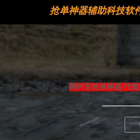
抢单神器辅助科技软
工具
网约车抢单神器 代驾