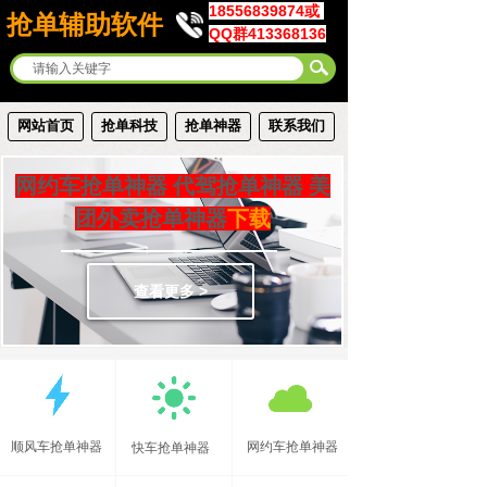
18556839874或
抢单辅助软件
QQ群413368136
网站首页
抢单科技
抢单神器
联系我们
网约车抢单神器 代驾抢单神器
美
团外卖抢单神器
下载
查看更多 >
顺风车抢单神器
网约车抢单神器
快车抢单神器