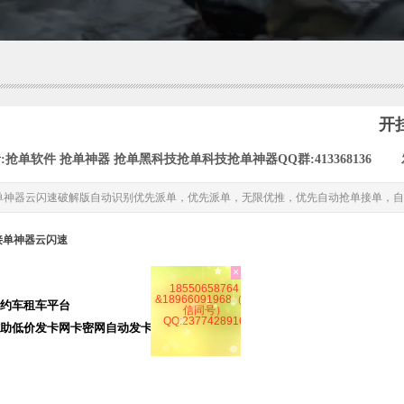
开
:
抢单软件 抢单神器 抢单黑科技抢单科技抢单神器QQ群:413368136
|
单神器云闪速破解版自动识别优先派单，优先派单，无限优推，优先自动抢单接单，自
接单神器云闪速
×
约车租车平台
18550658764
&18966091968（微
助低价发卡网卡密网自动发卡平......
信同号）
QQ:2377428916