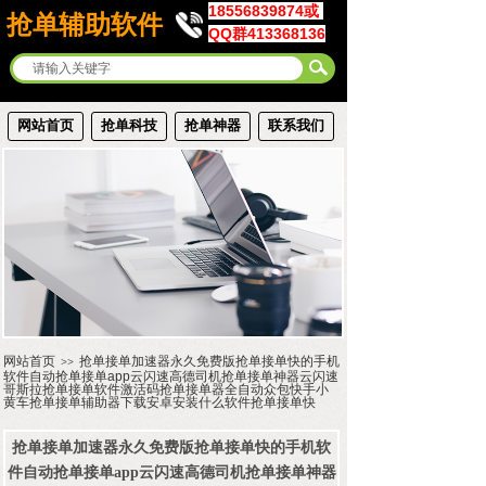
18556839874或
抢单辅助软件
QQ群413368136
网站首页
抢单科技
抢单神器
联系我们
网站首页
抢单接单加速器永久免费版抢单接单快的手机
>>
软件自动抢单接单app云闪速高德司机抢单接单神器云闪速
哥斯拉抢单接单软件激活码抢单接单器全自动众包快手小
黄车抢单接单辅助器下载安卓安装什么软件抢单接单快
抢单接单加速器永久免费版抢单接单快的手机软
件自动抢单接单app云闪速高德司机抢单接单神器