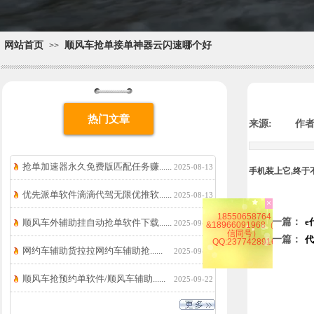
网站首页
顺风车抢单接单神器云闪速哪个好
>>
热门文章
来源:
|
作者
抢单加速器永久免费版匹配任务赚......
2025-08-13
手机装上它,终于
优先派单软件滴滴代驾无限优推软......
2025-08-13
上一篇：
e
顺风车外辅助挂自动抢单软件下载......
2025-09-29
×
下一篇：
代
18550658764
&18966091968（微
网约车辅助货拉拉网约车辅助抢......
2025-09-29
信同号）
QQ:2377428916
顺风车抢预约单软件/顺风车辅助......
2025-09-22