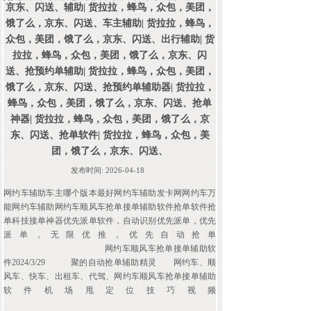
京东、闪送、辅助| 货拉拉，蜂鸟，众包，美团，
饿了么，京东、闪送、车主辅助| 货拉拉，蜂鸟，
众包，美团，饿了么，京东、闪送、出行辅助| 货
拉拉，蜂鸟，众包，美团，饿了么，京东、闪
送、抢预约单辅助| 货拉拉，蜂鸟，众包，美团，
饿了么，京东、闪送、抢预约单辅助器| 货拉拉，
蜂鸟，众包，美团，饿了么，京东、闪送、抢单
神器| 货拉拉，蜂鸟，众包，美团，饿了么，京
东、闪送、抢单软件| 货拉拉，蜂鸟，众包，美
团，饿了么，京东、闪送、
发布时间:
2026-04-18
网约车辅助车主哪个版本最好网约车辅助发卡网网约车万
能网约车辅助网约车顺风车抢单接单辅助软件抢单软件抢
单科技接单神器优先派单软件，自动识别优先派单，优先
派单，无限优推，优先自动抢单
网约车顺风车抢单接单辅助软
件2024/3/29
聚的自动抢单辅助精灵
网约车、顺
风车、快车、出租车、代驾、网约车顺风车抢单接单辅助
软件机场甩定位技巧视频