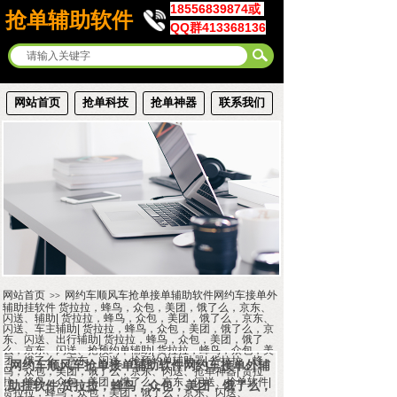
18556839874或
抢单辅助软件
QQ群413368136
网站首页
抢单科技
抢单神器
联系我们
网站首页
网约车顺风车抢单接单辅助软件网约车接单外
>>
辅助挂软件 货拉拉，蜂鸟，众包，美团，饿了么，京东、
闪送、辅助| 货拉拉，蜂鸟，众包，美团，饿了么，京东、
闪送、车主辅助| 货拉拉，蜂鸟，众包，美团，饿了么，京
东、闪送、出行辅助| 货拉拉，蜂鸟，众包，美团，饿了
么，京东、闪送、抢预约单辅助| 货拉拉，蜂鸟，众包，美
团，饿了么，京东、闪送、抢预约单辅助器| 货拉拉，蜂
网约车顺风车抢单接单辅助软件网约车接单外辅
鸟，众包，美团，饿了么，京东、闪送、抢单神器| 货拉
拉，蜂鸟，众包，美团，饿了么，京东、闪送、抢单软件|
助挂软件 货拉拉，蜂鸟，众包，美团，饿了么，
货拉拉，蜂鸟，众包，美团，饿了么，京东、闪送、