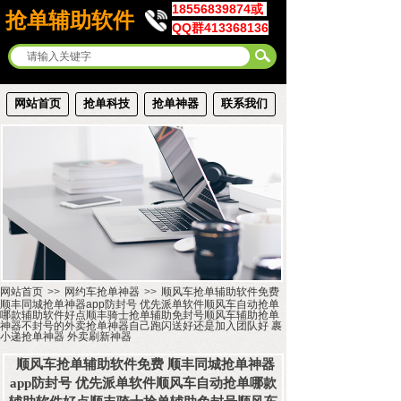
18556839874或
抢单辅助软件
QQ群413368136
网站首页
抢单科技
抢单神器
联系我们
网站首页
>>
网约车抢单神器
>>
顺风车抢单辅助软件免费
顺丰同城抢单神器app防封号 优先派单软件顺风车自动抢单
哪款辅助软件好点顺丰骑士抢单辅助免封号顺风车辅助抢单
神器不封号的外卖抢单神器自己跑闪送好还是加入团队好 裹
小递抢单神器 外卖刷新神器
顺风车抢单辅助软件免费 顺丰同城抢单神器
app防封号 优先派单软件顺风车自动抢单哪款