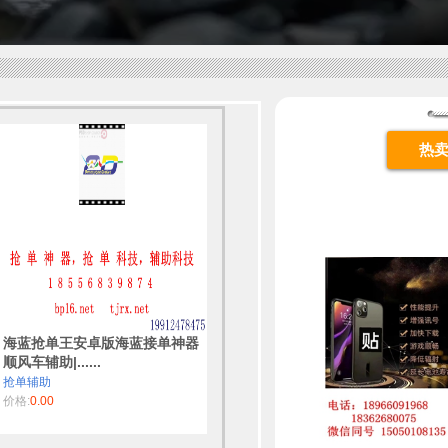
热
海蓝抢单王安卓版海蓝接单神器
顺风车辅助|......
抢单辅助
价格:
0.00