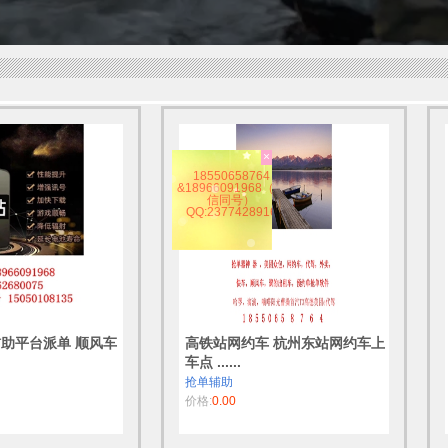
×
18550658764
&18966091968（微
信同号）
QQ:2377428916
辅助平台派单 顺风车
高铁站网约车 杭州东站网约车上
车点 ......
抢单辅助
价格:
0.00